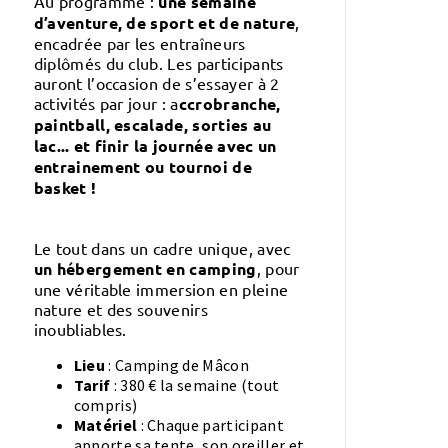
Au programme :
une semaine
d’aventure, de sport et de nature
,
encadrée par les entraîneurs
diplômés du club. Les participants
auront l’occasion de s’essayer à 2
activités par jour : a
ccrobranche,
paintball, escalade, sorties au
lac... et finir la journée avec un
entrainement ou tournoi de
basket !
Le tout dans un cadre unique, avec
un hébergement en camping
, pour
une véritable immersion en pleine
nature et des souvenirs
inoubliables.
Lieu
: Camping de Mâcon
Tarif
: 380 € la semaine (tout
compris)
Matériel
: Chaque participant
apporte sa tente, son oreiller et